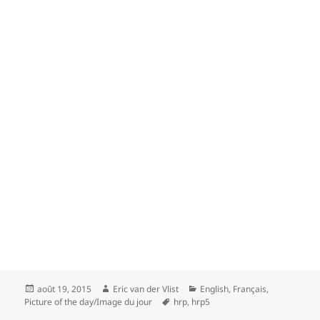
Posted
Author
Categories
août 19, 2015
Eric van der Vlist
English
,
Français
,
on
Tags
Picture of the day/Image du jour
hrp
,
hrp5