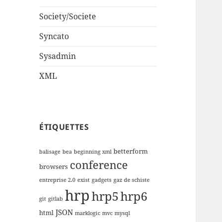
Society/Societe
Syncato
Sysadmin
XML
ÉTIQUETTES
betterform
balisage
bea
beginning xml
conference
browsers
entreprise 2.0
exist
gadgets
gaz de schiste
hrp
hrp5
hrp6
git
gitlab
JSON
html
marklogic
mvc
mysql