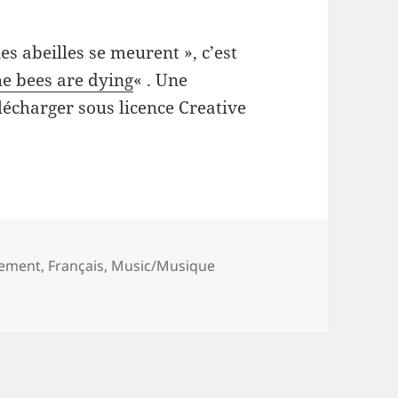
les abeilles se meurent », c’est
he bees are dying
« . Une
élécharger sous licence Creative
nement
,
Français
,
Music/Musique
-the honeybees are dying