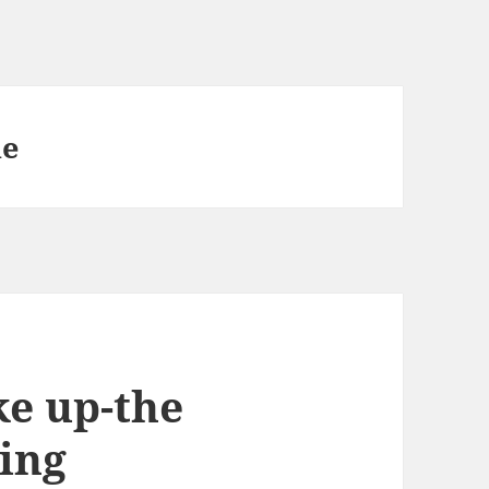
ue
e up-the
ing