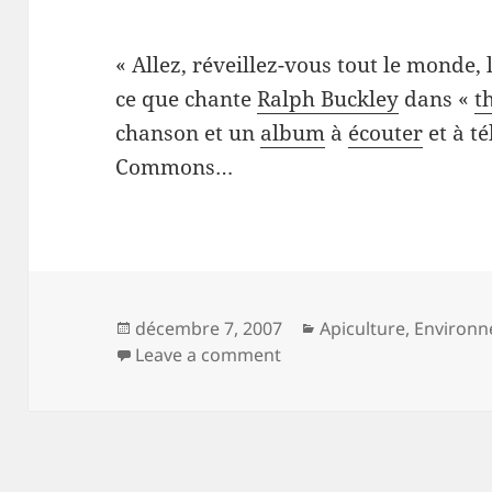
« Allez, réveillez-vous tout le monde, 
ce que chante
Ralph Buckley
dans «
t
chanson et un
album
à
écouter
et à t
Commons…
Posted
Categories
décembre 7, 2007
Apiculture
,
Environ
on
on c’mon people wake up
Leave a comment