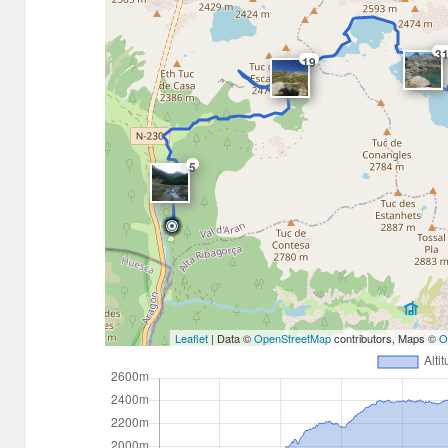
3
19
5
Leaflet
| Data ©
OpenStreetMap
contributors, Maps ©
O