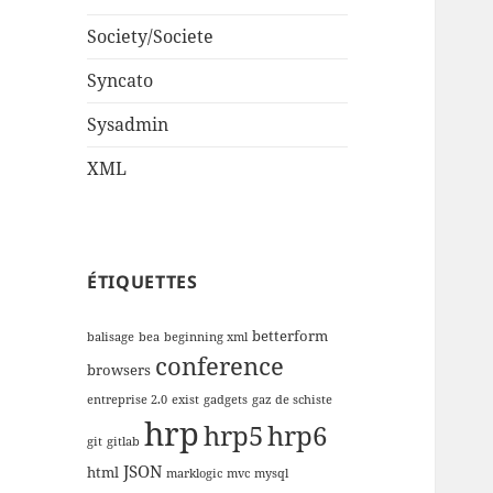
Society/Societe
Syncato
Sysadmin
XML
ÉTIQUETTES
betterform
balisage
bea
beginning xml
conference
browsers
entreprise 2.0
exist
gadgets
gaz de schiste
hrp
hrp5
hrp6
git
gitlab
JSON
html
marklogic
mvc
mysql