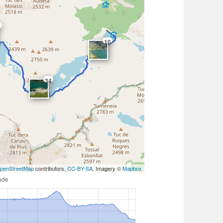
1
10
34
penStreetMap
contributors,
CC-BY-SA
, Imagery ©
Mapbox