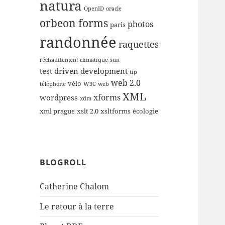
natura
OpenID
oracle
orbeon forms
photos
paris
randonnée
raquettes
réchauffement climatique
sun
test driven development
tip
web 2.0
vélo
téléphone
W3C
web
XML
xforms
wordpress
xdm
xml prague
xslt 2.0
xsltforms
écologie
BLOGROLL
Catherine Chalom
Le retour à la terre