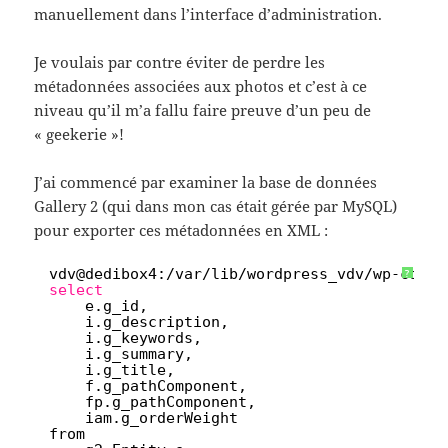
manuellement dans l’interface d’administration.
Je voulais par contre éviter de perdre les
métadonnées associées aux photos et c’est à ce
niveau qu’il m’a fallu faire preuve d’un peu de
« geekerie »!
J’ai commencé par examiner la base de données
Gallery 2 (qui dans mon cas était gérée par MySQL)
pour exporter ces métadonnées en XML :
1
vdv@dedibox4:
/var/lib/wordpress_vdv/wp-conte
?
2
select
3
e.g_id,
4
i.g_description,
5
i.g_keywords,
6
i.g_summary,
7
i.g_title,
8
f.g_pathComponent,
9
fp.g_pathComponent,
10
iam.g_orderWeight
11
from 