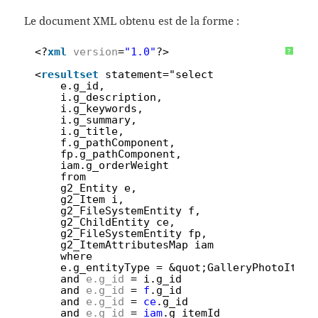
Le document XML obtenu est de la forme :
1
<?
xml
version
=
"1.0"
?>
?
2
3
<
resultset
statement="select 
4
e.g_id,
5
i.g_description,
6
i.g_keywords,
7
i.g_summary,
8
i.g_title,
9
f.g_pathComponent,
10
fp.g_pathComponent,
11
iam.g_orderWeight
12
from 
13
g2_Entity e,
14
g2_Item i, 
15
g2_FileSystemEntity f,
16
g2_ChildEntity ce,
17
g2_FileSystemEntity fp,
18
g2_ItemAttributesMap iam
19
where 
20
e.g_entityType = &quot;GalleryPhotoItem&
21
and 
e.g_id
= i.g_id 
22
and 
e.g_id
= 
f
.g_id
23
and 
e.g_id
= 
ce
.g_id
24
and 
e.g_id
= 
iam
.g_itemId