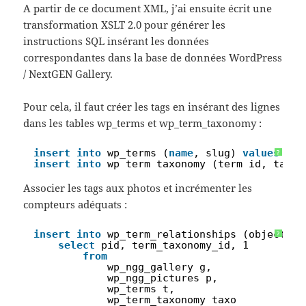
A partir de ce document XML, j’ai ensuite écrit une
transformation XSLT 2.0 pour générer les
instructions SQL insérant les données
correspondantes dans la base de données WordPress
/ NextGEN Gallery.
Pour cela, il faut créer les tags en insérant des lignes
dans les tables wp_terms et wp_term_taxonomy :
1
insert
into
wp_terms (
name
, slug) 
values
(
"a
?
2
insert
into
wp_term_taxonomy (term_id, taxon
Associer les tags aux photos et incrémenter les
compteurs adéquats :
1
insert
into
wp_term_relationships (object_id
?
2
select
pid, term_taxonomy_id, 1
3
from
4
wp_ngg_gallery g,
5
wp_ngg_pictures p,
6
wp_terms t,
7
wp_term_taxonomy taxo