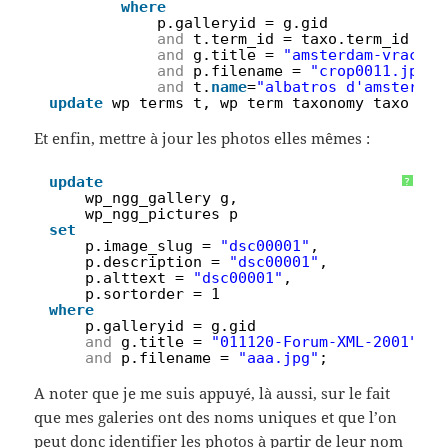
8
where
9
p.galleryid = g.gid
10
and
t.term_id = taxo.term_id
11
and
g.title = 
"amsterdam-vrac"
12
and
p.filename = 
"crop0011.jpg"
13
and
t.
name
=
"albatros d'amsterdam
14
update
wp_terms t, wp_term_taxonomy taxo 
set
Et enfin, mettre à jour les photos elles mêmes :
1
update
?
2
wp_ngg_gallery g,
3
wp_ngg_pictures p
4
set
5
p.image_slug = 
"dsc00001"
,
6
p.description = 
"dsc00001"
,
7
p.alttext = 
"dsc00001"
,
8
p.sortorder = 1
9
where
10
p.galleryid = g.gid
11
and
g.title = 
"011120-Forum-XML-2001"
12
and
p.filename = 
"aaa.jpg"
;
A noter que je me suis appuyé, là aussi, sur le fait
que mes galeries ont des noms uniques et que l’on
peut donc identifier les photos à partir de leur nom