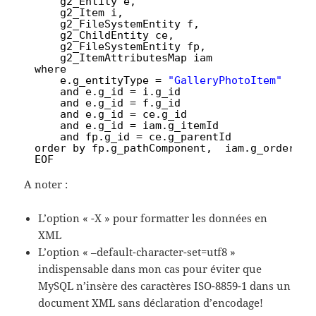
12
g2_Entity e,
13
g2_Item i, 
14
g2_FileSystemEntity f,
15
g2_ChildEntity ce,
16
g2_FileSystemEntity fp,
17
g2_ItemAttributesMap iam
18
where 
19
e.g_entityType = 
"GalleryPhotoItem"
20
and e.g_id = i.g_id 
21
and e.g_id = f.g_id
22
and e.g_id = ce.g_id
23
and e.g_id = iam.g_itemId
24
and fp.g_id = ce.g_parentId
25
order by fp.g_pathComponent,  iam.g_orderWei
26
EOF
A noter :
L’option « -X » pour formatter les données en
XML
L’option « –default-character-set=utf8 »
indispensable dans mon cas pour éviter que
MySQL n’insère des caractères ISO-8859-1 dans un
document XML sans déclaration d’encodage!