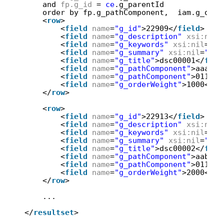
25
and 
fp.g_id
= 
ce
.g_parentId
26
order by fp.g_pathComponent,  iam.g_orde
27
<
row
>
28
<
field
name
=
"g_id"
>22909</
field
>
29
<
field
name
=
"g_description"
xsi:nil
=
30
<
field
name
=
"g_keywords"
xsi:nil
=
"tr
31
<
field
name
=
"g_summary"
xsi:nil
=
"tru
32
<
field
name
=
"g_title"
>dsc00001</
fiel
33
<
field
name
=
"g_pathComponent"
>aaa.jp
34
<
field
name
=
"g_pathComponent"
>011120
35
<
field
name
=
"g_orderWeight"
>1000</
fi
36
</
row
>
37
38
<
row
>
39
<
field
name
=
"g_id"
>22913</
field
>
40
<
field
name
=
"g_description"
xsi:nil
=
41
<
field
name
=
"g_keywords"
xsi:nil
=
"tr
42
<
field
name
=
"g_summary"
xsi:nil
=
"tru
43
<
field
name
=
"g_title"
>dsc00002</
fiel
44
<
field
name
=
"g_pathComponent"
>aab.jp
45
<
field
name
=
"g_pathComponent"
>011120
46
<
field
name
=
"g_orderWeight"
>2000</
fi
47
</
row
>
48
49
...
50
51
</
resultset
>