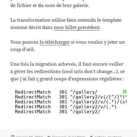
de fichier et du nom de leur galerie.
La transformation utilise bien entendu le template
nommé décrit dans
mon billet précédent
.
Vous pouvez
la télécharger
si vous voulez y jeter un
coup d’œil.
Une fois la migration achevée, il faut encore veiller
à gérer les redirections (cool uris don’t change…), ce
que j’ai fait ç grand coups d’expressions régulières :
1
RedirectMatch   301 ^/gallery/              
?
2
RedirectMatch   301 ^/gallery2/v(/[^/]*)*(/[
3
RedirectMatch   301 ^/gallery2/v/(.*)/(slide
4
RedirectMatch   301 ^/gallery2/v/(.*)       
5
RedirectMatch   301 ^/gallery2/             
Posted
Categories
Tags