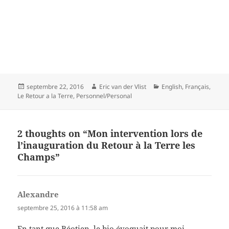
Posted
Author
Categories
septembre 22, 2016
Eric van der Vlist
English
,
Français
,
on
Le Retour a la Terre
,
Personnel/Personal
2 thoughts on “Mon intervention lors de
l’inauguration du Retour à la Terre les
Champs”
Alexandre
dit :
septembre 25, 2016 à 11:58 am
En tant que Béotien, le bio évoquait pour moi