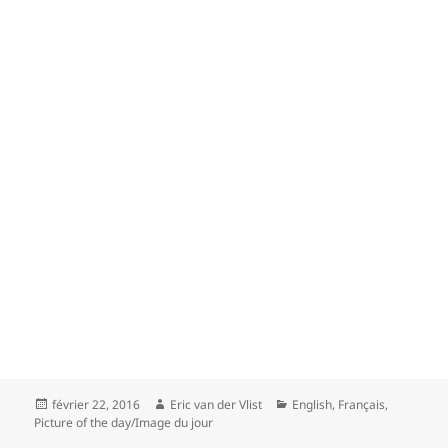
Posted
Author
Categories
février 22, 2016
Eric van der Vlist
English
,
Français
,
on
Picture of the day/Image du jour