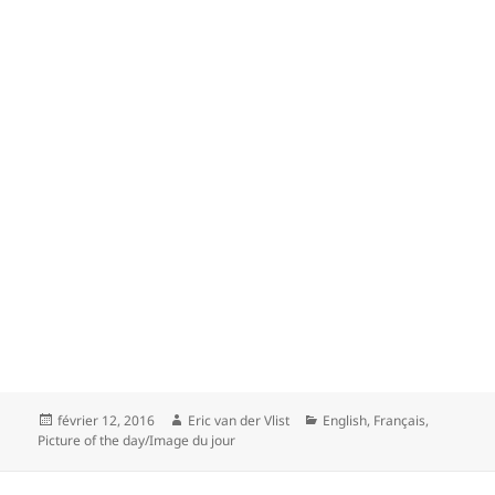
Posted
Author
Categories
février 12, 2016
Eric van der Vlist
English
,
Français
,
on
Picture of the day/Image du jour