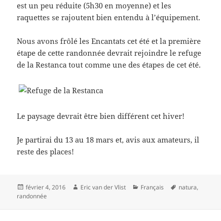
est un peu réduite (5h30 en moyenne) et les
raquettes se rajoutent bien entendu à l’équipement.
Nous avons frôlé les Encantats cet été et la première
étape de cette randonnée devrait rejoindre le refuge
de la Restanca tout comme une des étapes de cet été.
Le paysage devrait être bien différent cet hiver!
Je partirai du 13 au 18 mars et, avis aux amateurs, il
reste des places!
Posted
Author
Categories
Tags
février 4, 2016
Eric van der Vlist
Français
natura
,
on
randonnée