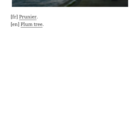
[fr]
Prunier
.
[en]
Plum tree
.