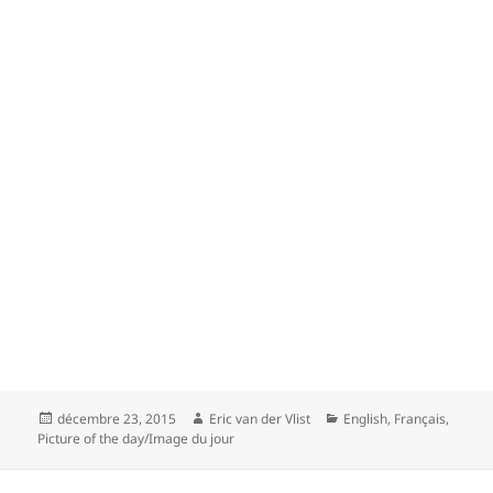
Posted
Author
Categories
décembre 23, 2015
Eric van der Vlist
English
,
Français
,
on
Picture of the day/Image du jour