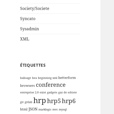
Society/Societe
Syncato
Sysadmin
XML
ÉTIQUETTES
betterform
balisage
bea
beginning xml
conference
browsers
entreprise 2.0
exist
gadgets
gaz de schiste
hrp
hrp5
hrp6
git
gitlab
JSON
html
marklogic
mvc
mysql