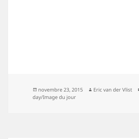
Posted
Author
novembre 23, 2015
Eric van der Vlist
on
day/Image du jour