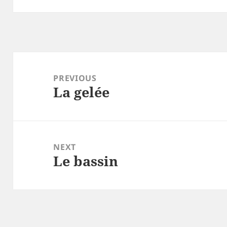
Navigation
de
PREVIOUS
La gelée
l’article
Previous
post:
NEXT
Le bassin
Next
post: