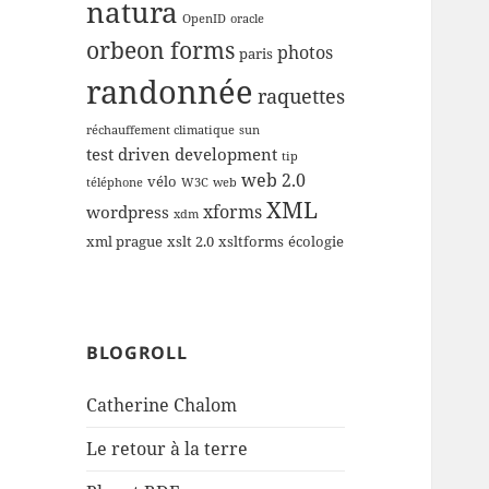
natura
OpenID
oracle
orbeon forms
photos
paris
randonnée
raquettes
réchauffement climatique
sun
test driven development
tip
web 2.0
vélo
téléphone
W3C
web
XML
xforms
wordpress
xdm
xml prague
xslt 2.0
xsltforms
écologie
BLOGROLL
Catherine Chalom
Le retour à la terre