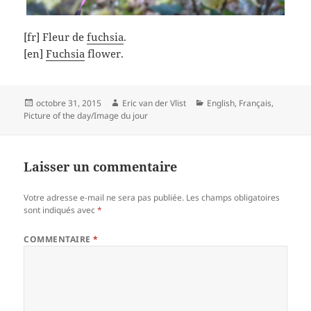
[fr] Fleur de
fuchsia
.
[en]
Fuchsia
flower.
Posted
Author
Categories
octobre 31, 2015
Eric van der Vlist
English
,
Français
,
on
Picture of the day/Image du jour
Laisser un commentaire
Votre adresse e-mail ne sera pas publiée.
Les champs obligatoires
sont indiqués avec
*
COMMENTAIRE
*