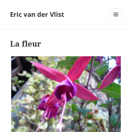
Eric van der Vlist
MENU
AND
WIDGETS
La fleur