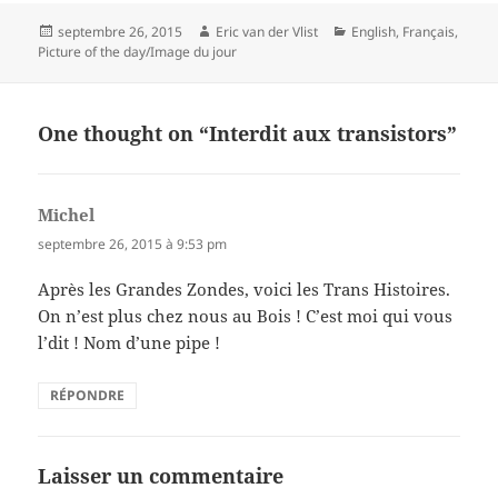
Posted
Author
Categories
septembre 26, 2015
Eric van der Vlist
English
,
Français
,
on
Picture of the day/Image du jour
One thought on “Interdit aux transistors”
Michel
dit :
septembre 26, 2015 à 9:53 pm
Après les Grandes Zondes, voici les Trans Histoires.
On n’est plus chez nous au Bois ! C’est moi qui vous
l’dit ! Nom d’une pipe !
RÉPONDRE
Laisser un commentaire