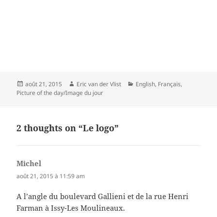
Posted
Author
Categories
août 21, 2015
Eric van der Vlist
English
,
Français
,
on
Picture of the day/Image du jour
2 thoughts on “Le logo”
Michel
dit :
août 21, 2015 à 11:59 am
A l’angle du boulevard Gallieni et de la rue Henri
Farman à Issy-Les Moulineaux.