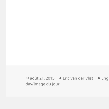
Posted
Author
Cat
août 21, 2015
Eric van der Vlist
Eng
on
day/Image du jour