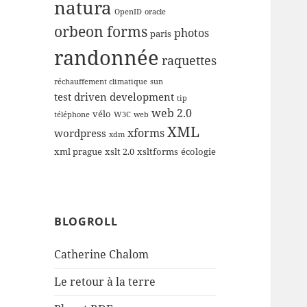
natura
OpenID
oracle
orbeon forms
photos
paris
randonnée
raquettes
réchauffement climatique
sun
test driven development
tip
web 2.0
vélo
téléphone
W3C
web
XML
xforms
wordpress
xdm
xml prague
xslt 2.0
xsltforms
écologie
BLOGROLL
Catherine Chalom
Le retour à la terre