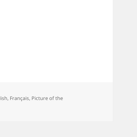
egories
lish
,
Français
,
Picture of the