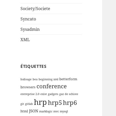
Society/Societe
Syncato
Sysadmin
XML
ÉTIQUETTES
betterform
balisage
bea
beginning xml
conference
browsers
entreprise 2.0
exist
gadgets
gaz de schiste
hrp
hrp5
hrp6
git
gitlab
JSON
html
marklogic
mvc
mysql