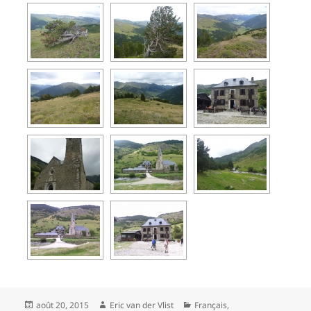
Posted
Author
Categories
août 20, 2015
Eric van der Vlist
Français
,