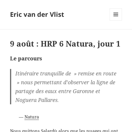
Eric van der Vlist
MENU
AND
WIDGETS
9 août : HRP 6 Natura, jour 1
Le parcours
Itinéraire tranquille de » remise en route
» nous permettant d’observer la ligne de
partage des eaux entre Garonne et
Noguera Pallares.
—
Natura
Nous quittons Salardù alors que les nuages qui ont