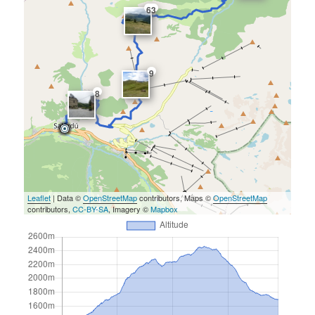
63
9
8
Leaflet
| Data ©
OpenStreetMap
contributors, Maps ©
OpenStreetMap
contributors,
CC-BY-SA
, Imagery ©
Mapbox