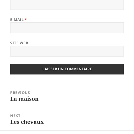
E-MAIL
*
SITE WEB
Navigation
PREVIOUS
de
La maison
Previous
l’article
post:
NEXT
Les chevaux
Next
post: