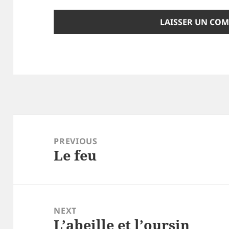
Navigation
de
PREVIOUS
Le feu
l’article
Previous
post:
NEXT
L’abeille et l’oursin
Next