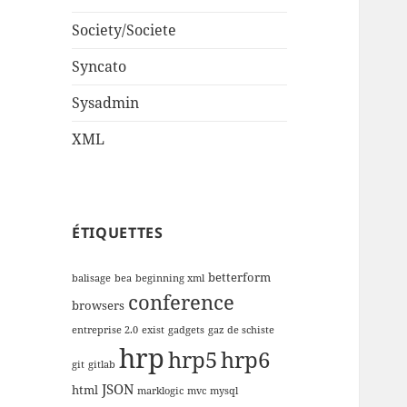
Society/Societe
Syncato
Sysadmin
XML
ÉTIQUETTES
betterform
balisage
bea
beginning xml
conference
browsers
entreprise 2.0
exist
gadgets
gaz de schiste
hrp
hrp5
hrp6
git
gitlab
JSON
html
marklogic
mvc
mysql