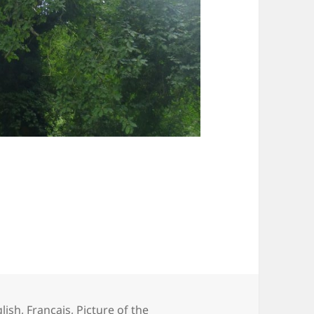
egories
lish
,
Français
,
Picture of the