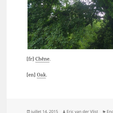
[fr]
Chêne
.
[en]
Oak
.
Posted
Author
Cat
juillet 14, 2015
Eric van der Vlist
Eng