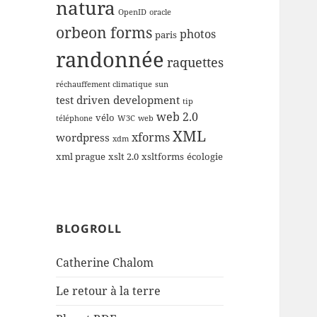
natura
OpenID
oracle
orbeon forms
photos
paris
randonnée
raquettes
réchauffement climatique
sun
test driven development
tip
web 2.0
vélo
téléphone
W3C
web
XML
xforms
wordpress
xdm
xml prague
xslt 2.0
xsltforms
écologie
BLOGROLL
Catherine Chalom
Le retour à la terre