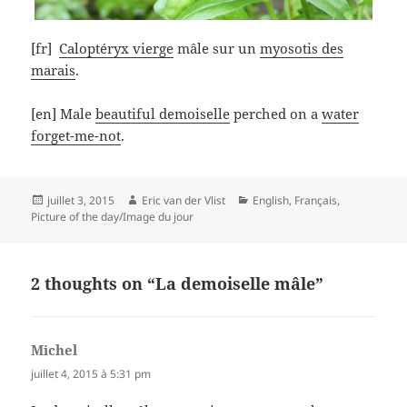
[fr]
Caloptéryx vierge
mâle sur un
myosotis des
marais
.
[en] Male
beautiful demoiselle
perched on a
water
forget-me-not
.
Posted
Author
Categories
juillet 3, 2015
Eric van der Vlist
English
,
Français
,
on
Picture of the day/Image du jour
2 thoughts on “La demoiselle mâle”
Michel
dit :
juillet 4, 2015 à 5:31 pm