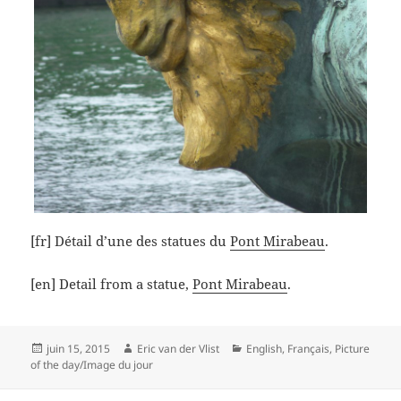
[fr] Détail d’une des statues du
Pont Mirabeau
.
[en] Detail from a statue,
Pont Mirabeau
.
Posted
Author
Categories
juin 15, 2015
Eric van der Vlist
English
,
Français
,
Picture
on
of the day/Image du jour