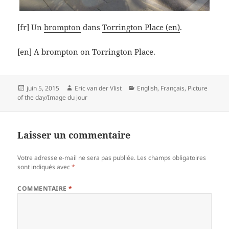
[fr] Un
brompton
dans
Torrington Place (en)
.
[en] A
brompton
on
Torrington Place
.
Posted
Author
Categories
juin 5, 2015
Eric van der Vlist
English
,
Français
,
Picture
on
of the day/Image du jour
Laisser un commentaire
Votre adresse e-mail ne sera pas publiée.
Les champs obligatoires
sont indiqués avec
*
COMMENTAIRE
*