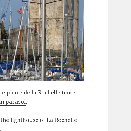
 le
phare
de
la Rochelle
tente
in parasol
.
, the
lighthouse
of
La Rochelle
e
.