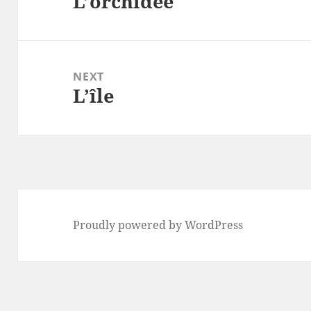
L’orchidée
Previous
post:
NEXT
L’île
Next
post:
Proudly powered by WordPress