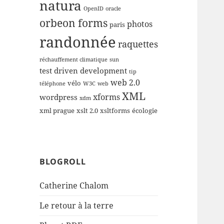
natura
OpenID
oracle
orbeon forms
photos
paris
randonnée
raquettes
réchauffement climatique
sun
test driven development
tip
web 2.0
vélo
téléphone
W3C
web
XML
xforms
wordpress
xdm
xml prague
xslt 2.0
xsltforms
écologie
BLOGROLL
Catherine Chalom
Le retour à la terre