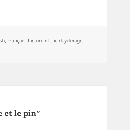
gories
ish
,
Français
,
Picture of the day/Image
 et le pin”