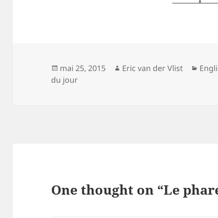
Posted
Author
Cate
mai 25, 2015
Eric van der Vlist
Engl
on
du jour
One thought on “Le phare