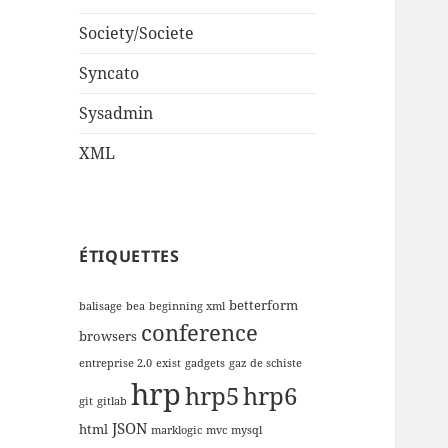
Society/Societe
Syncato
Sysadmin
XML
ÉTIQUETTES
betterform
balisage
bea
beginning xml
conference
browsers
entreprise 2.0
exist
gadgets
gaz de schiste
hrp
hrp5
hrp6
git
gitlab
JSON
html
marklogic
mvc
mysql