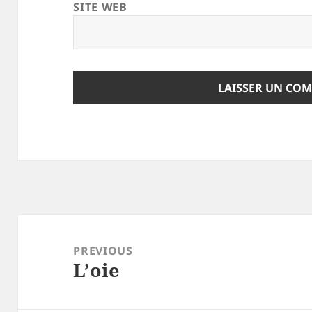
SITE WEB
Navigation
de
PREVIOUS
L’oie
l’article
Previous
post: