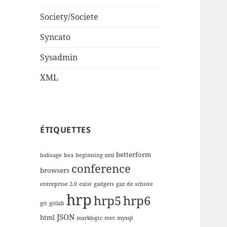
Society/Societe
Syncato
Sysadmin
XML
ÉTIQUETTES
betterform
balisage
bea
beginning xml
conference
browsers
entreprise 2.0
exist
gadgets
gaz de schiste
hrp
hrp5
hrp6
git
gitlab
JSON
html
marklogic
mvc
mysql