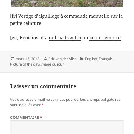
[fr] Vestige d’
aiguillage
à commande manuelle sur la
petite ceinture
.
[en] Remains of a
railroad switch
on
petite ceinture
.
Posted
Author
Categories
mars 13, 2015
Eric van der Vlist
English
,
Français
,
on
Picture of the day/Image du jour
Laisser un commentaire
Votre adresse e-mail ne sera pas publiée.
Les champs obligatoires
sont indiqués avec
*
COMMENTAIRE
*