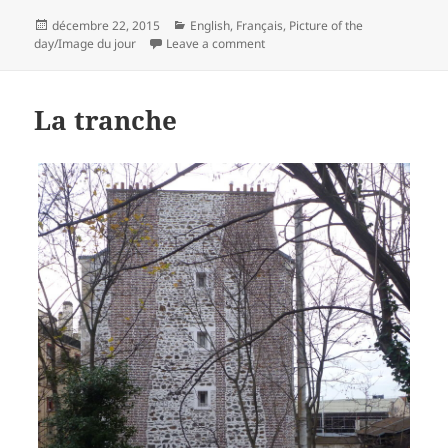
Posted
Categories
décembre 22, 2015
English
,
Français
,
Picture of the
on
on L’aussière
day/Image du jour
Leave a comment
La tranche