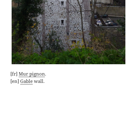
[fr]
Mur pignon
.
[en]
Gable
wall.