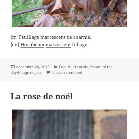
[fr] Feuillage
marcescent
de
charme
.
[en]
Hornbeam
marcescent
foliage.
Posted
Categories
décembre 20, 2015
English
,
Français
,
Picture of the
on
on La marcescence
day/Image du jour
Leave a comment
La rose de noël