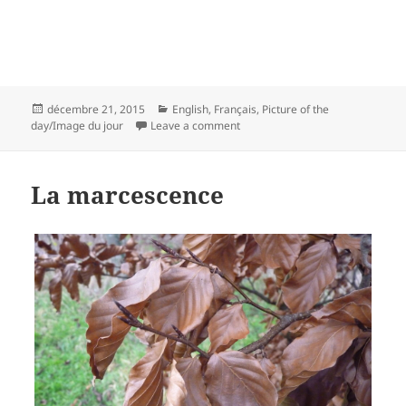
Posted
Categories
décembre 21, 2015
English
,
Français
,
Picture of the
on
on La tranche
day/Image du jour
Leave a comment
La marcescence