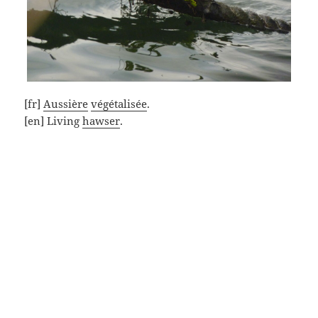
[fr]
Aussière
végétalisée
.
[en] Living
hawser
.