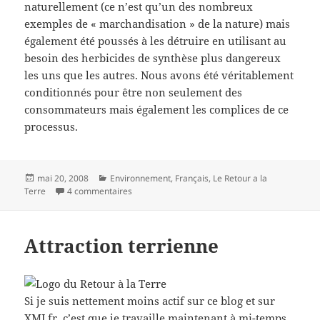
naturellement (ce n’est qu’un des nombreux
exemples de « marchandisation » de la nature) mais
également été poussés à les détruire en utilisant au
besoin des herbicides de synthèse plus dangereux
les uns que les autres. Nous avons été véritablement
conditionnés pour être non seulement des
consommateurs mais également les complices de ce
processus.
Posted
Categories
mai 20, 2008
Environnement
,
Français
,
Le Retour a la
on
sur Mangez vos mauvaises herbes
Terre
4 commentaires
Attraction terrienne
Si je suis nettement moins actif sur ce blog et sur
XMLfr
, c’est que je travaille maintenant à mi-temps