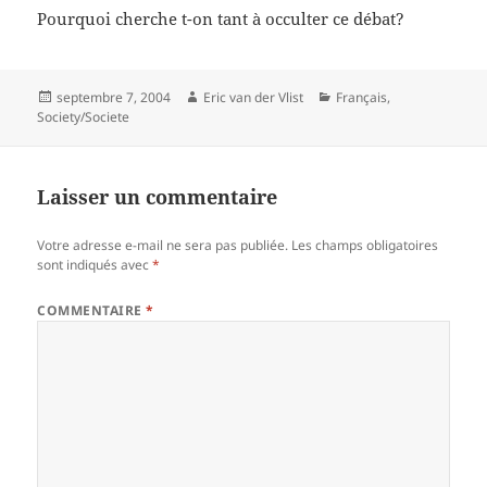
Pourquoi cherche t-on tant à occulter ce débat?
Posted
Author
Categories
septembre 7, 2004
Eric van der Vlist
Français
,
on
Society/Societe
Laisser un commentaire
Votre adresse e-mail ne sera pas publiée.
Les champs obligatoires
sont indiqués avec
*
COMMENTAIRE
*