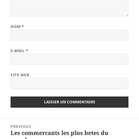
NOM
*
E-MAIL
*
SITE WEB
Navigation
PREVIOUS
de
Les commercants les plus betes du
Previous
l’article